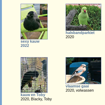
halsbandparkiet
2020
sexy kauw
2022
vlaamse gaai
2020, volwassen
kauw en Toby
2020, Blacky, Toby