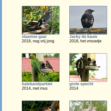
vlaamse gaai
Jacky de kauw
2018, nog vrij jong
2018, het vrouwtje
halsbandparkiet
grote specht
2014, met mus
2014