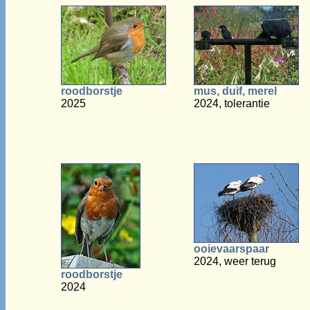
roodborstje
mus, duif, merel
2025
2024, tolerantie
ooievaarspaar
2024, weer terug
roodborstje
2024