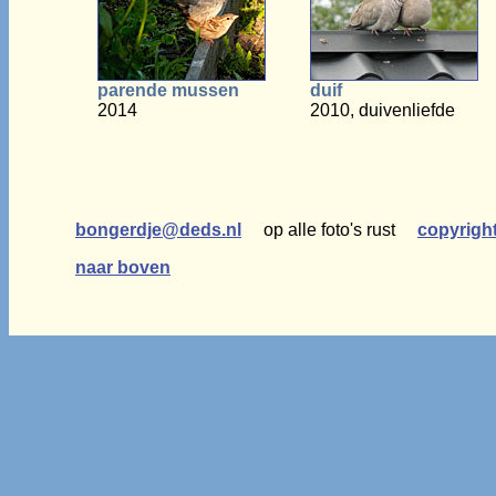
parende mussen
duif
2014
2010, duivenliefde
bongerdje@deds.nl
op alle foto's rust
copyrigh
naar boven